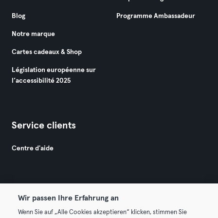
Blog
Programme Ambassadeur
Notre marque
Cartes cadeaux & Shop
Législation européenne sur
l’accessibilité 2025
Service clients
Centre d'aide
Wir passen Ihre Erfahrung an
Wenn Sie auf „Alle Cookies akzeptieren“ klicken, stimmen Sie
© 2026 Urban Sports Group GmbH. All rights reserved.