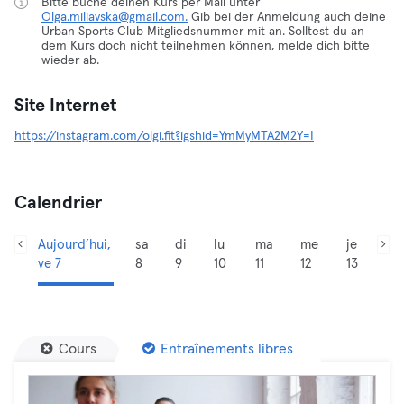
Bitte buche deinen Kurs per Mail unter
Olga.miliavska@gmail.com.
Gib bei der Anmeldung auch deine
Urban Sports Club Mitgliedsnummer mit an. Solltest du an
dem Kurs doch nicht teilnehmen können, melde dich bitte
wieder ab.
Site Internet
https://instagram.com/olgi.fit?igshid=YmMyMTA2M2Y=I
Calendrier
Aujourd’hui,
sa
di
lu
ma
me
je
ve 7
8
9
10
11
12
13
Cours
Entraînements libres