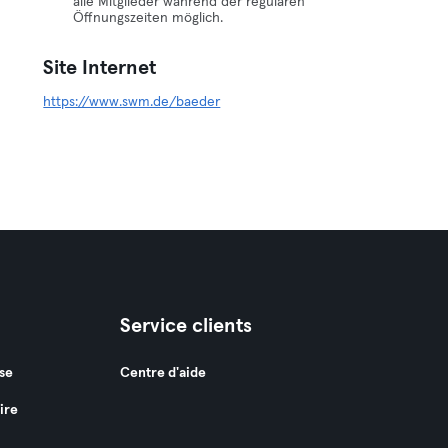
alle Mitglieder während der regulären
Öffnungszeiten möglich.
Site Internet
https://www.swm.de/baeder
Service clients
se
Centre d'aide
ire