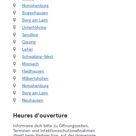
Nymphenburg
Bogenhausen
Berg am Laim
Unterföhring
Sendling
Giesing
Lehel
Schwabing-West
Moosach
Haidhausen
Milbertshofen
Nymphenburg
Berg am Laim
Neuhausen
Heures d'ouverture
Informiere dich bitte zu Öffnungszeiten,
Terminen und Infektionsschutzmaßnahmen
direkt beim Partner bzw. auf der Homepage.