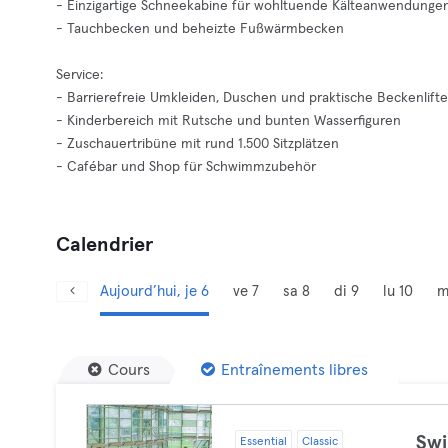
- Einzigartige Schneekabine für wohltuende Kälteanwendunge
- Tauchbecken und beheizte Fußwärmbecken
Service:
- Barrierefreie Umkleiden, Duschen und praktische Beckenlifte
- Kinderbereich mit Rutsche und bunten Wasserfiguren
- Zuschauertribüne mit rund 1.500 Sitzplätzen
- Cafébar und Shop für Schwimmzubehör
Calendrier
Aujourd’hui, je 6
ve 7
sa 8
di 9
lu 10
m
Cours
Entraînements libres
Sw
Essential
Classic