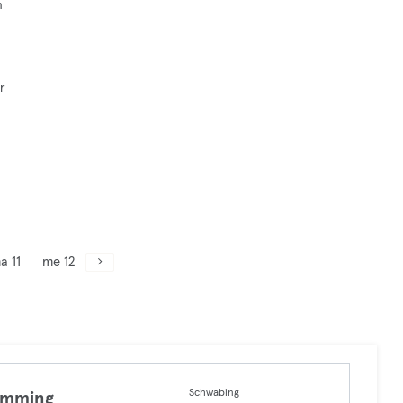
n
r
a 11
me 12
Schwabing
imming