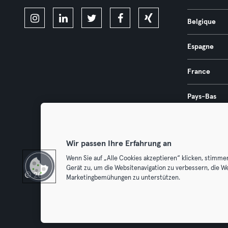
Belgique
Espagne
France
Pays-Bas
Portugal
Wir passen Ihre Erfahrung an
Wenn Sie auf „Alle Cookies akzeptieren“ klicken, stimme
Gerät zu, um die Websitenavigation zu verbessern, die W
© 2026 Urban Sports Group GmbH. All rights reserved.
Conditions g
Marketingbemühungen zu unterstützen.
Résilier l