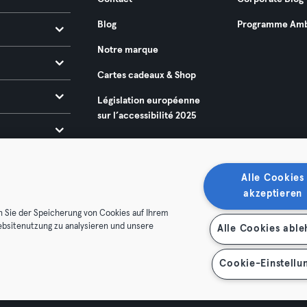
Blog
Programme Amb
Notre marque
Cartes cadeaux & Shop
Législation européenne
sur l’accessibilité 2025
Alle Cookies
akzeptieren
n Sie der Speicherung von Cookies auf Ihrem
ebsitenutzung zu analysieren und unsere
Alle Cookies abl
énérales
Politique de confidentialité
Mentions légales
es contrats ici
Se rétracter ici
Cookie-Einstellu