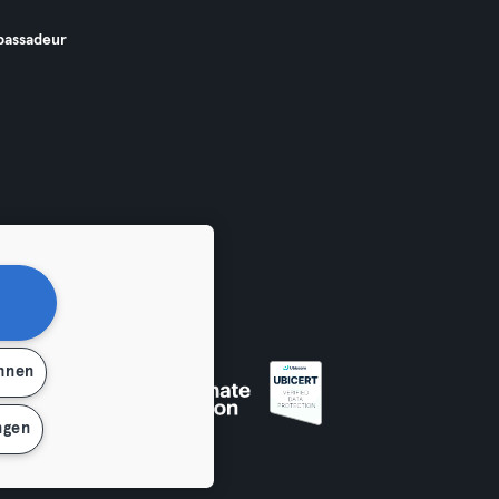
assadeur
ehnen
ngen