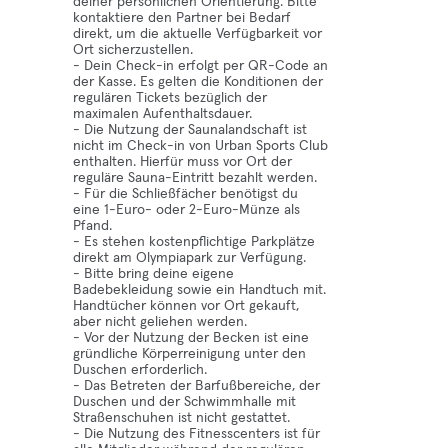
deiner persönlichen Orientierung. Bitte
kontaktiere den Partner bei Bedarf
direkt, um die aktuelle Verfügbarkeit vor
Ort sicherzustellen.
- Dein Check-in erfolgt per QR-Code an
der Kasse. Es gelten die Konditionen der
regulären Tickets bezüglich der
maximalen Aufenthaltsdauer.
- Die Nutzung der Saunalandschaft ist
nicht im Check-in von Urban Sports Club
enthalten. Hierfür muss vor Ort der
reguläre Sauna-Eintritt bezahlt werden.
- Für die Schließfächer benötigst du
eine 1-Euro- oder 2-Euro-Münze als
Pfand.
- Es stehen kostenpflichtige Parkplätze
direkt am Olympiapark zur Verfügung.
- Bitte bring deine eigene
Badebekleidung sowie ein Handtuch mit.
Handtücher können vor Ort gekauft,
aber nicht geliehen werden.
- Vor der Nutzung der Becken ist eine
gründliche Körperreinigung unter den
Duschen erforderlich.
- Das Betreten der Barfußbereiche, der
Duschen und der Schwimmhalle mit
Straßenschuhen ist nicht gestattet.
- Die Nutzung des Fitnesscenters ist für