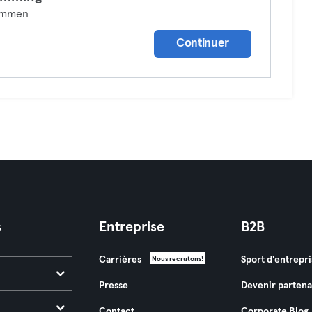
mmen
Continuer
s
Entreprise
B2B
Carrières
Sport d'entrepri
Nous recrutons!
Presse
Devenir partena
Contact
Corporate Blog