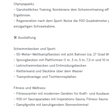
Olympiaparks.
- Ganzheitliches Training: Kombiniere dein Schwimmtraining eff
Ergebnisse.
- Regeneration nach dem Sport: Nutze die 900 Quadratmeter 
einzigartigen Schneekabine.
🛠️ Ausstattung
Schwimmbecken und Sport:
- 50-Meter-Wettkampfbecken mit acht Bahnen (ca. 27 Grad W
- Sprungbecken mit Plattformen (1 m, 3 m, 5 m, 7,5 m und 10 m
- Lehrschwimmbecken und Entmüdungsbecken
- Kletterwand und Slackline über dem Wasser
- Trampolinanlage und Tischtennisplatten
Fitness und Wellness:
- Fitnesscenter mit modernen Geräten für Kraft- und Ausdauer
- 900 m² Saunaparadies mit Inspirations-Sauna, Fitness-Sauna
- Dampfgrotte mit beruhigendem Sternenhimmel