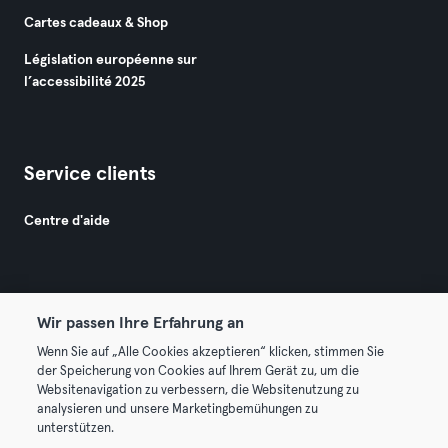
Cartes cadeaux & Shop
Législation européenne sur
l’accessibilité 2025
Service clients
Centre d'aide
Wir passen Ihre Erfahrung an
Wenn Sie auf „Alle Cookies akzeptieren“ klicken, stimmen Sie
© 2026 Urban Sports Group GmbH. All rights reserved.
der Speicherung von Cookies auf Ihrem Gerät zu, um die
Conditions générales
Politique de confidentialité
Websitenavigation zu verbessern, die Websitenutzung zu
analysieren und unsere Marketingbemühungen zu
Mentions légales
Résilier les contrats ici
unterstützen.