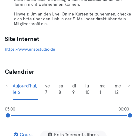
Termin nicht wahrnehmen können.
Hinweis: Um an den Live-Online Kursen teilzunehmen, checke
dich bitte über den Link in der E-Mail oder direkt über dein
Mitgliedsprofil ein.
Site Internet
https://www.ensostudio.de
Calendrier
Aujourd’hui,
ve
sa
di
lu
ma
me
je 6
7
8
9
10
11
12
05:00
00:00
Cours
Entraînements libres