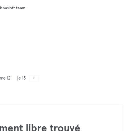
hivasloft team.
me 12
je 13
ment libre trouvé