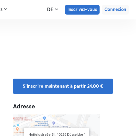
us
DE
Inscrivez-vous
Connexion
S'inscrire maintenant à partir 24,00 €
Adresse
Hoffeldstraße 31, 40235 Düsseldorf