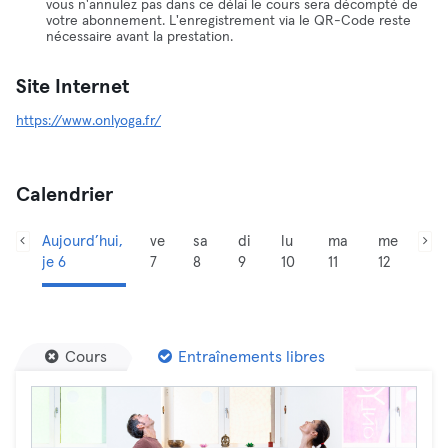
vous n'annulez pas dans ce délai le cours sera décompté de
votre abonnement. L'enregistrement via le QR-Code reste
nécessaire avant la prestation.
Site Internet
https://www.onlyoga.fr/
Calendrier
Aujourd’hui,
ve
sa
di
lu
ma
me
je 6
7
8
9
10
11
12
Cours
Entraînements libres