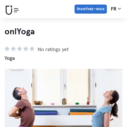
Inscrivez-vous
FR
onlYoga
No ratings yet
Yoga