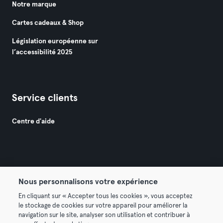
Notre marque
Cartes cadeaux & Shop
Législation européenne sur
l’accessibilité 2025
Service clients
Centre d'aide
Nous personnalisons votre expérience
© 2026 Urban Sports Group GmbH. All rights reserved.
En cliquant sur « Accepter tous les cookies », vous acceptez
Conditions générales
Politique de confidentialité
le stockage de cookies sur votre appareil pour améliorer la
navigation sur le site, analyser son utilisation et contribuer à