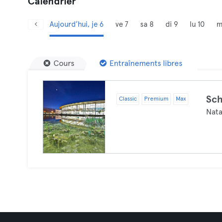
Calendrier
Aujourd’hui, je 6
ve 7
sa 8
di 9
lu 10
m
Cours
Entraînements libres
Sc
Classic
Premium
Max
Nata