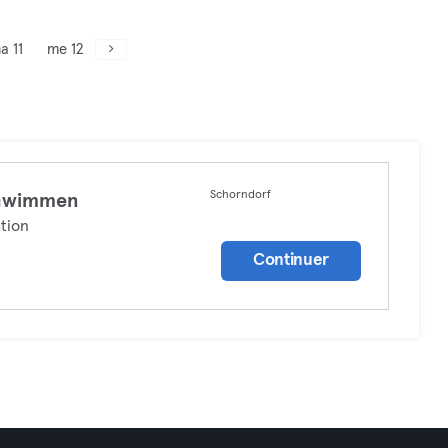
a 11
me 12
Schorndorf
hwimmen
tion
Continuer