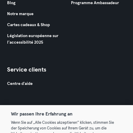
Blog
Programme Ambassadeur
Notre marque
Cartes cadeaux & Shop
Législation européenne sur
l’accessibilité 2025
Service clients
Centre d'aide
Wir passen Ihre Erfahrung an
Wenn Sie auf „Alle Cookies akzeptieren“ klicken, stimmen Sie
© 2026 Urban Sports Group GmbH. All rights reserved.
der Speicherung von Cookies auf Ihrem Gerät zu, um die