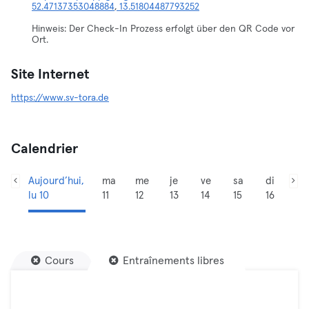
52.47137353048884
,
13.51804487793252
Hinweis: Der Check-In Prozess erfolgt über den QR Code vor
Ort.
Site Internet
https://www.sv-tora.de
Calendrier
Aujourd’hui,
ma
me
je
ve
sa
di
lu 10
11
12
13
14
15
16
Cours
Entraînements libres