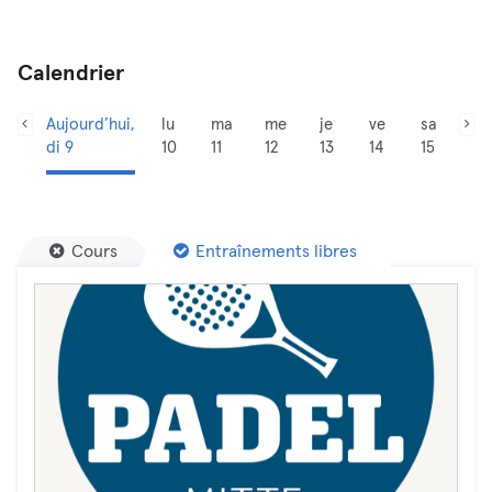
Calendrier
Aujourd’hui,
lu
ma
me
je
ve
sa
di 9
10
11
12
13
14
15
Cours
Entraînements libres