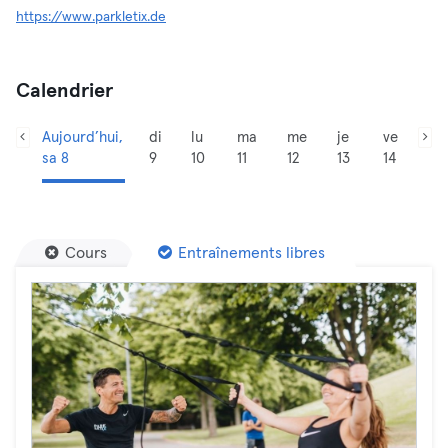
https://www.parkletix.de
Calendrier
Aujourd’hui,
di
lu
ma
me
je
ve
sa 8
9
10
11
12
13
14
Cours
Entraînements libres