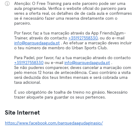
Atenção: O Free Training para este parceiro pode ser uma
aula programada. Verifica o website oficial do parceiro para
veres a oferta real, os detalhes de de cada aula e confirmares
se é necessário fazer uma reserva diretamente com o
parceiro.
Por favor, faz a tua marcação através da App Friends2gym-
Trainer, através do contacto
+351927558330
, ou do e-mail
info@parquedaaguda.pt
. Ao efetuar a marcação deves incluir
o teu número de membro do Urban Sports Club.
Para Padel, por favor, faz a tua marcação através do contacto
+351927558330
ou e-mail
info@parquedaaguda.pt
.
Se não puderes comparecer, deves cancelar a marcação com
pelo menos 12 horas de antecedência. Caso contrário a visita
será deduzida dos teus limites mensais e será cobrada uma
taxa adicional.
É uso obrigatório de toalha de treino no ginásio. Necessário
trazer aloquete para guardar os seus pertences.
Site Internet
https://www.facebook.com/parquedaagudaginasio/