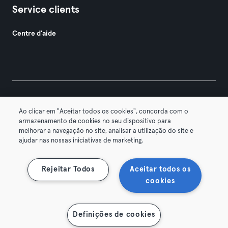
Service clients
Centre d'aide
© 2026 Urban Sports Group GmbH. All rights reserved.
Ao clicar em "Aceitar todos os cookies", concorda com o
Conditions générales
Politique de confidentialité
armazenamento de cookies no seu dispositivo para
melhorar a navegação no site, analisar a utilização do site e
Mentions légales
Résilier les contrats ici
ajudar nas nossas iniciativas de marketing.
Se rétracter ici
Rejeitar Todos
Aceitar todos os
cookies
Definições de cookies