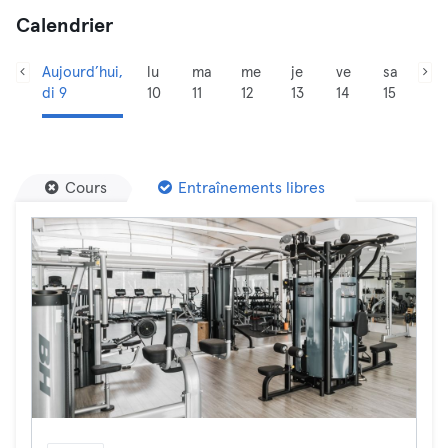
Calendrier
Aujourd’hui,
lu
ma
me
je
ve
sa
di 9
10
11
12
13
14
15
Cours
Entraînements libres