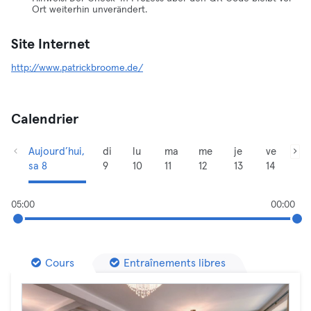
Ort weiterhin unverändert.
Site Internet
http://www.patrickbroome.de/
Calendrier
Aujourd’hui,
di
lu
ma
me
je
ve
sa 8
9
10
11
12
13
14
05:00
00:00
Cours
Entraînements libres