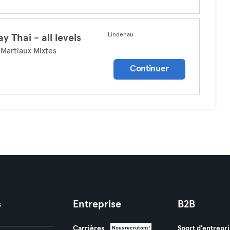
Lindenau
y Thai - all levels
 Martiaux Mixtes
Continuer
s
Entreprise
B2B
Carrières
Sport d'entrepri
Nous recrutons!