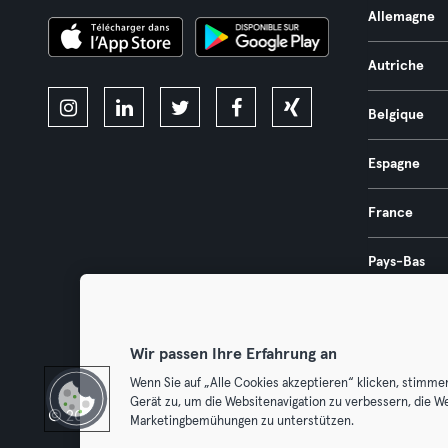
Allemagne
Autriche
Belgique
Espagne
France
Pays-Bas
Portugal
Wir passen Ihre Erfahrung an
Wenn Sie auf „Alle Cookies akzeptieren“ klicken, stimme
Gerät zu, um die Websitenavigation zu verbessern, die W
© 2026 Urban Sports Group GmbH. All rights reserved.
Conditions g
Marketingbemühungen zu unterstützen.