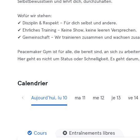
Selbstbewusstsein und lehrt dich, durchzuhalten.
Wofür wir stehen:
✔ Disziplin & Respekt – Für dich selbst und andere.
✔ Ehrliches Training – Keine Show, keine leeren Versprechen.
✔ Gemeinschaft – Wir trainieren zusammen und wachsen zus
Peacemaker Gym ist für alle, die bereit sind, an sich zu arbeiten
Hier geht es nicht um Status oder Schnelligkeit. Es geht darum, 
Calendrier
Aujourd’hui, lu 10
ma 11
me 12
je 13
ve 14
Cours
Entraînements libres