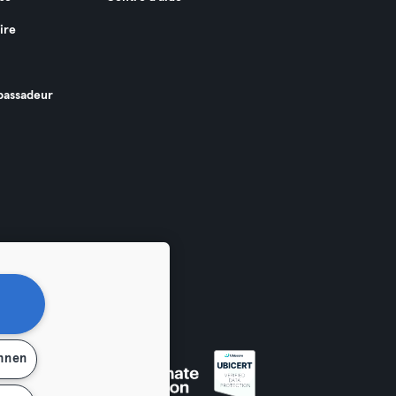
ire
assadeur
ehnen