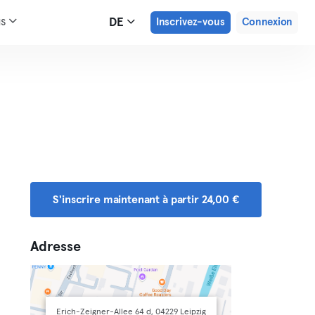
us
DE
Inscrivez-vous
Connexion
S'inscrire maintenant à partir 24,00 €
Adresse
Erich-Zeigner-Allee 64 d, 04229 Leipzig