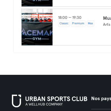
18:00 — 19:30
Mua
Classic
Premium
Max
Arts
Nos pay