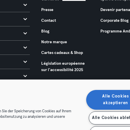
Presse
Devenir partena
Contact
Corporate Blog
Blog
Programme Amb
Notre marque
Cartes cadeaux & Shop
Législation européenne
sur l’accessibilité 2025
Alle Cookies
akzeptieren
n Sie der Speicherung von Cookies auf Ihrem
ebsitenutzung zu analysieren und unsere
Alle Cookies abl
énérales
Politique de confidentialité
Mentions légales