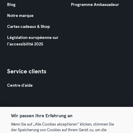
Blog
Programme Ambassadeur
Notre marque
Cartes cadeaux & Shop
Législation européenne sur
l’accessibilité 2025
Service clients
Centre d'aide
Wir passen Ihre Erfahrung an
Wenn Sie auf „Alle Cookies akzeptieren“ klicken, stimmen Sie
© 2026 Urban Sports Group GmbH. All rights reserved.
der Speicherung von Cookies auf Ihrem Gerät zu, um die