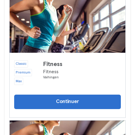
Fitness
Classic
Fitness
Premium
Vaihingen
Max
Continuer