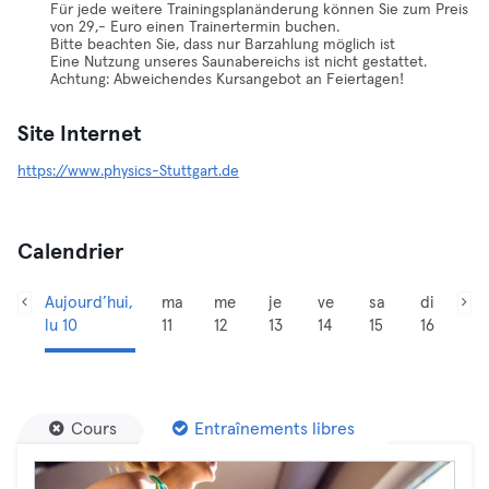
Für jede weitere Trainingsplanänderung können Sie zum Preis
von 29,- Euro einen Trainertermin buchen.
Bitte beachten Sie, dass nur Barzahlung möglich ist
Eine Nutzung unseres Saunabereichs ist nicht gestattet.
Achtung: Abweichendes Kursangebot an Feiertagen!
Site Internet
https://www.physics-Stuttgart.de
Calendrier
Aujourd’hui,
ma
me
je
ve
sa
di
lu 10
11
12
13
14
15
16
Cours
Entraînements libres