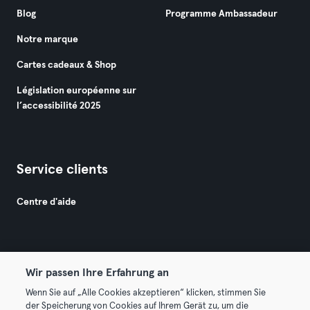
Blog
Programme Ambassadeur
Notre marque
Cartes cadeaux & Shop
Législation européenne sur
l’accessibilité 2025
Service clients
Centre d'aide
Wir passen Ihre Erfahrung an
Wenn Sie auf „Alle Cookies akzeptieren“ klicken, stimmen Sie
© 2026 Urban Sports Group GmbH. All rights reserved.
der Speicherung von Cookies auf Ihrem Gerät zu, um die