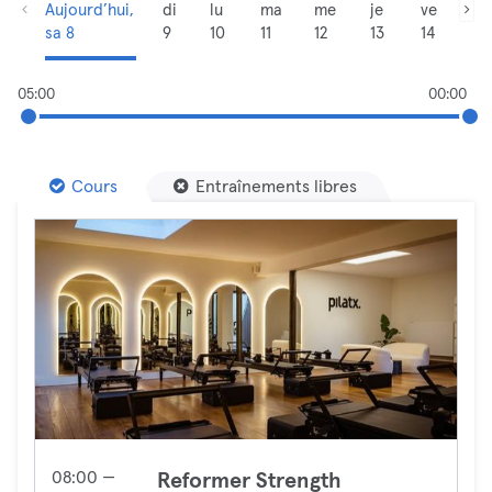
Aujourd’hui,
di
lu
ma
me
je
ve
sa 8
9
10
11
12
13
14
05:00
00:00
Cours
Entraînements libres
08:00 —
Reformer Strength