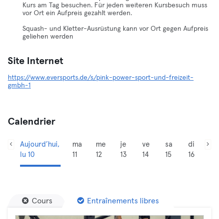
Kurs am Tag besuchen. Für jeden weiteren Kursbesuch muss
vor Ort ein Aufpreis gezahlt werden.
Squash- und Kletter-Ausrüstung kann vor Ort gegen Aufpreis
geliehen werden
Site Internet
https://www.eversports.de/s/pink-power-sport-und-freizeit-
gmbh-1
Calendrier
Aujourd’hui,
ma
me
je
ve
sa
di
lu 10
11
12
13
14
15
16
Cours
Entraînements libres