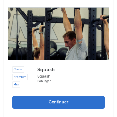
Squash
Classic
Squash
Premium
Böblingen
Max
Continuer