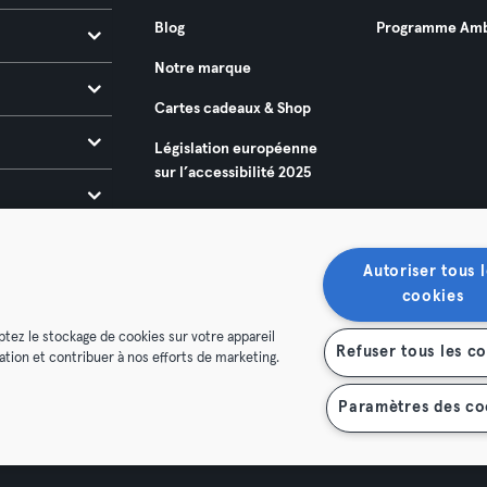
Blog
Programme Amb
Notre marque
Cartes cadeaux & Shop
Législation européenne
sur l’accessibilité 2025
Autoriser tous l
cookies
ptez le stockage de cookies sur votre appareil
Refuser tous les c
isation et contribuer à nos efforts de marketing.
énérales
Politique de confidentialité
Mentions légales
es contrats ici
Se rétracter ici
Paramètres des co