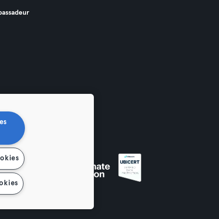
assadeur
es
ookies
okies