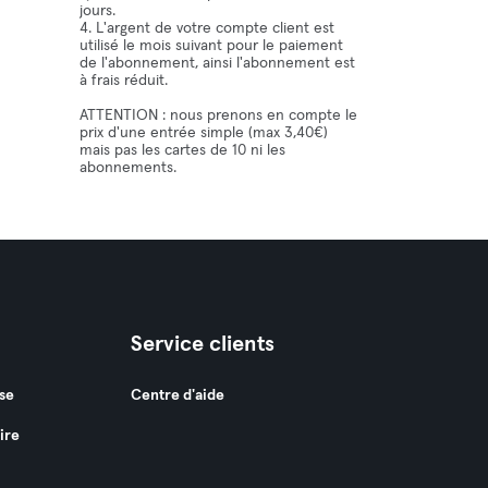
jours.
4. L'argent de votre compte client est
utilisé le mois suivant pour le paiement
de l'abonnement, ainsi l'abonnement est
à frais réduit.
ATTENTION : nous prenons en compte le
prix d'une entrée simple (max 3,40€)
mais pas les cartes de 10 ni les
abonnements.
Service clients
se
Centre d'aide
ire