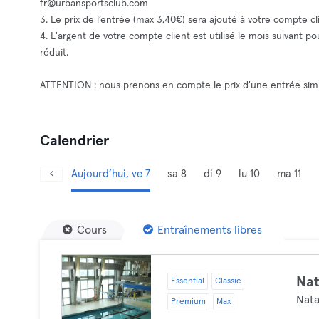
fr@urbansportsclub.com
3. Le prix de l’entrée (max 3,40€) sera ajouté à votre compte cli
4. L'argent de votre compte client est utilisé le mois suivant 
réduit.
ATTENTION : nous prenons en compte le prix d'une entrée simp
Calendrier
Aujourd’hui, ve 7
sa 8
di 9
lu 10
ma 11
Cours
Entraînements libres
Nat
Essential
Classic
Nata
Premium
Max