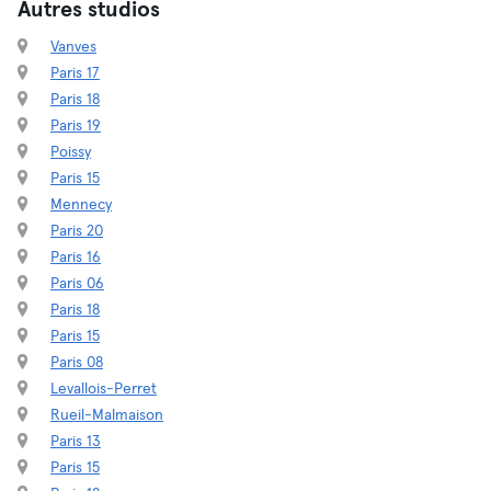
Autres studios
Vanves
Paris 17
Paris 18
Paris 19
Poissy
Paris 15
Mennecy
Paris 20
Paris 16
Paris 06
Paris 18
Paris 15
Paris 08
Levallois-Perret
Rueil-Malmaison
Paris 13
Paris 15