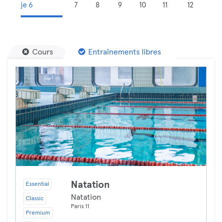
je 6
7
8
9
10
11
12
Cours
Entraînements libres
Natation
Essential
Natation
Classic
Paris 11
Premium