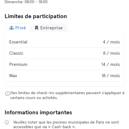
Limites de participation
Privé
Entreprise
Essential
4 / mois
Classic
8 / mois
Premium
14 / mois
Max
18 / mois
Des limites de check-ins supplémentaires peuvent s'appliquer à
certains cours ou activités.
Informations importantes
Veuillez noter que les piscines municipales de Paris ne sont
accessibles que via « Cash-back ».