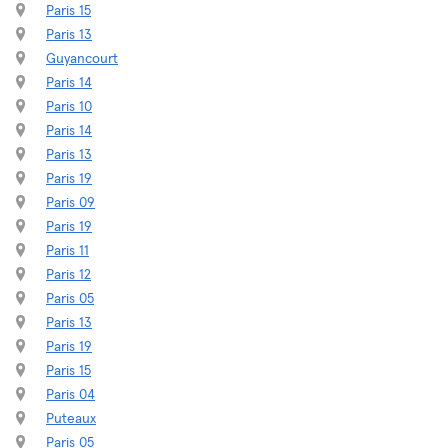
Paris 15
Paris 13
Guyancourt
Paris 14
Paris 10
Paris 14
Paris 13
Paris 19
Paris 09
Paris 19
Paris 11
Paris 12
Paris 05
Paris 13
Paris 19
Paris 15
Paris 04
Puteaux
Paris 05