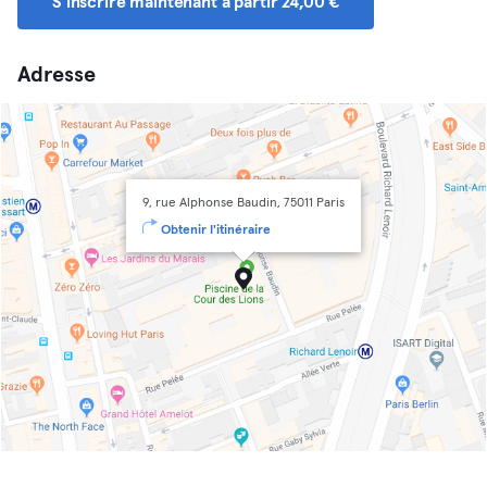
S'inscrire maintenant à partir 24,00 €
Adresse
9, rue Alphonse Baudin, 75011 Paris
Obtenir l'itinéraire