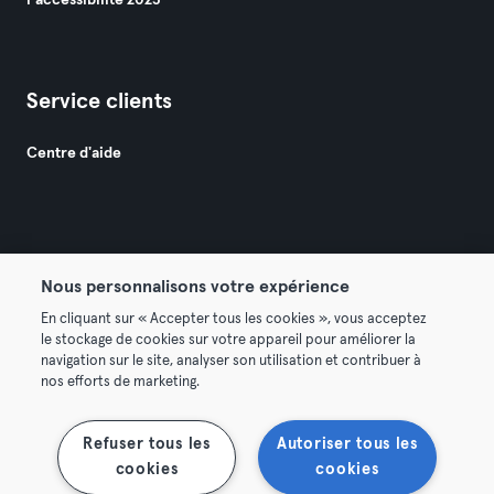
l’accessibilité 2025
Service clients
Centre d'aide
Nous personnalisons votre expérience
© 2026 Urban Sports Group GmbH. All rights reserved.
En cliquant sur « Accepter tous les cookies », vous acceptez
Conditions générales
Politique de confidentialité
le stockage de cookies sur votre appareil pour améliorer la
navigation sur le site, analyser son utilisation et contribuer à
Mentions légales
Résilier les contrats ici
nos efforts de marketing.
Se rétracter ici
Refuser tous les
Autoriser tous les
cookies
cookies