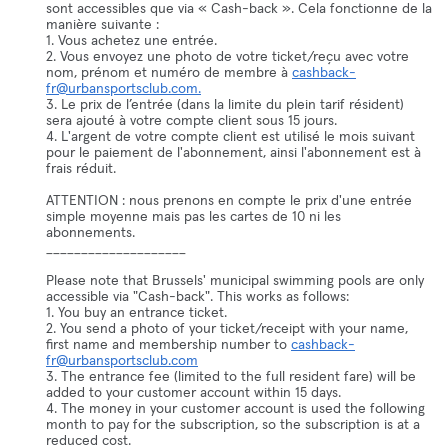
sont accessibles que via « Cash-back ». Cela fonctionne de la
manière suivante :
1. Vous achetez une entrée.
2. Vous envoyez une photo de votre ticket/reçu avec votre
nom, prénom et numéro de membre à
cashback-
fr@urbansportsclub.com.
3. Le prix de l’entrée (dans la limite du plein tarif résident)
sera ajouté à votre compte client sous 15 jours.
4. L'argent de votre compte client est utilisé le mois suivant
pour le paiement de l'abonnement, ainsi l'abonnement est à
frais réduit.
ATTENTION : nous prenons en compte le prix d'une entrée
simple moyenne mais pas les cartes de 10 ni les
abonnements.
____________________
Please note that Brussels' municipal swimming pools are only
accessible via "Cash-back". This works as follows:
1. You buy an entrance ticket.
2. You send a photo of your ticket/receipt with your name,
first name and membership number to
cashback-
fr@urbansportsclub.com
3. The entrance fee (limited to the full resident fare) will be
added to your customer account within 15 days.
4. The money in your customer account is used the following
month to pay for the subscription, so the subscription is at a
reduced cost.