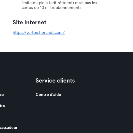
limite du plein tarif résident) mais pas les
cartes de 10 ni les abonnements.
Site Internet
https://vertou.horanet.com/
Service clients
se
Centre d'aide
ire
assadeur