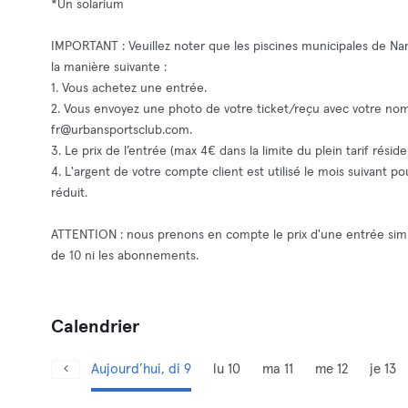
*Un solarium
IMPORTANT : Veuillez noter que les piscines municipales de Na
la manière suivante :
1. Vous achetez une entrée.
2. Vous envoyez une photo de votre ticket/reçu avec votre 
fr@urbansportsclub.com
.
3. Le prix de l’entrée (max 4€ dans la limite du plein tarif résid
4. L'argent de votre compte client est utilisé le mois suivant 
réduit.
ATTENTION : nous prenons en compte le prix d'une entrée simple
de 10 ni les abonnements.
Calendrier
Aujourd’hui, di 9
lu 10
ma 11
me 12
je 13