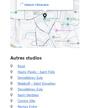
Obtenir l'itinéraire
Autres studios
Rezé
Hauts-Pavés - Saint Félix
Dervallières-Zola
Malakoff - Saint Donatien
Dervallières-Zola
Saint-Herblain
Centre Ville
Nantes Erdre