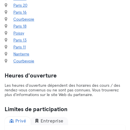
Paris 20
Paris 16
Courbevoie
Paris 18
Poissy
Paris 13
Paris 11
Nanterre
Courbevoie
Heures d'ouverture
Les heures d'ouverture dépendent des horaires des cours / des
rendez-vous convenus ou ne sont pas connues. Vous trouverez
plus d'informations sur le site Web du partenaire.
Limites de participation
Privé
Entreprise