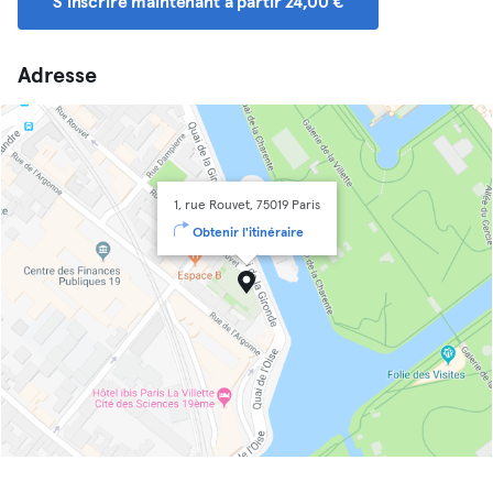
S'inscrire maintenant à partir 24,00 €
Adresse
1, rue Rouvet, 75019 Paris
Obtenir l'itinéraire