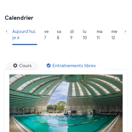
Calendrier
Aujourd’hui,
ve
sa
di
lu
ma
me
je 6
7
8
9
10
11
12
Cours
Entraînements libres