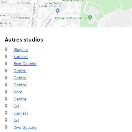
Autres studios
Blagnac
Sud-est
Rive Gauche
Centre
Centre
Centre
Nord
Centre
Est
Sud-est
Est
Rive Gauche