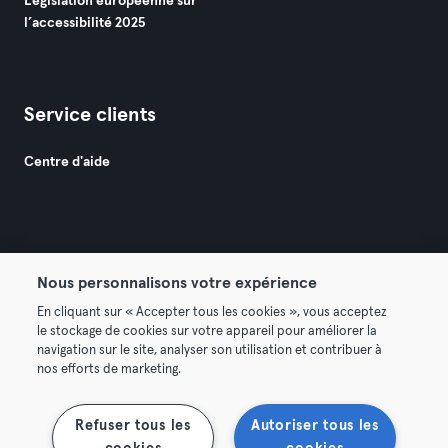
Législation européenne sur
l’accessibilité 2025
Service clients
Centre d'aide
Nous personnalisons votre expérience
© 2026 Urban Sports Group GmbH. All rights reserved.
En cliquant sur « Accepter tous les cookies », vous acceptez
Conditions générales
Politique de confidentialité
le stockage de cookies sur votre appareil pour améliorer la
navigation sur le site, analyser son utilisation et contribuer à
Mentions légales
Résilier les contrats ici
nos efforts de marketing.
Se rétracter ici
Refuser tous les
Autoriser tous les