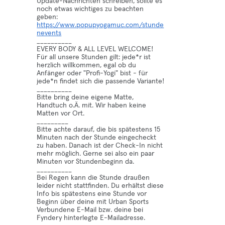
Update-Nachrichten schreiben, sollte es
noch etwas wichtiges zu beachten
geben:
https://www.popupyogamuc.com/stunde
nevents
__________
EVERY BODY & ALL LEVEL WELCOME!
Für all unsere Stunden gilt: jede*r ist
herzlich willkommen, egal ob du
Anfänger oder "Profi-Yogi" bist - für
jede*n findet sich die passende Variante!
__________
Bitte bring deine eigene Matte,
Handtuch o.Ä. mit. Wir haben keine
Matten vor Ort.
_________
Bitte achte darauf, die bis spätestens 15
Minuten nach der Stunde eingecheckt
zu haben. Danach ist der Check-In nicht
mehr möglich. Gerne sei also ein paar
Minuten vor Stundenbeginn da.
__________
Bei Regen kann die Stunde draußen
leider nicht stattfinden. Du erhältst diese
Info bis spätestens eine Stunde vor
Beginn über deine mit Urban Sports
Verbundene E-Mail bzw. deine bei
Fyndery hinterlegte E-Mailadresse.