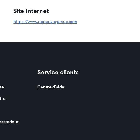
Site Internet
https://www.popupyogamuc.com
Service clients
se
Centre d'aide
ire
assadeur