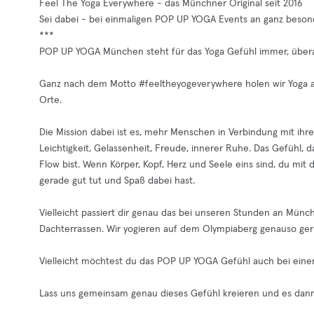
Feel The Yoga Everywhere - das Münchner Original seit 2016
Sei dabei - bei einmaligen POP UP YOGA Events an ganz beso
***
POP UP YOGA München steht für das Yoga Gefühl immer, überal
Ganz nach dem Motto #feeltheyogeverywhere holen wir Yoga au
Orte.
Die Mission dabei ist es, mehr Menschen in Verbindung mit ih
Leichtigkeit, Gelassenheit, Freude, innerer Ruhe. Das Gefühl,
Flow bist. Wenn Körper, Kopf, Herz und Seele eins sind, du mit
gerade gut tut und Spaß dabei hast.
Vielleicht passiert dir genau das bei unseren Stunden an Münc
Dachterrassen. Wir yogieren auf dem Olympiaberg genauso gern
Vielleicht möchtest du das POP UP YOGA Gefühl auch bei eine
Lass uns gemeinsam genau dieses Gefühl kreieren und es dann