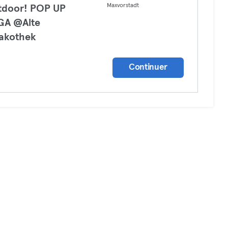
Maxvorstadt
tdoor! POP UP
GA @Alte
akothek
a
Continuer