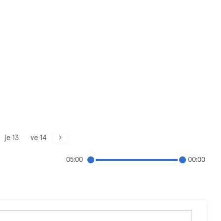
je 13
ve 14
05:00
00:00