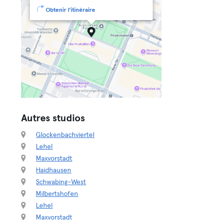
Obtenir l'itinéraire
Autres studios
Glockenbachviertel
Lehel
Maxvorstadt
Haidhausen
Schwabing-West
Milbertshofen
Lehel
Maxvorstadt