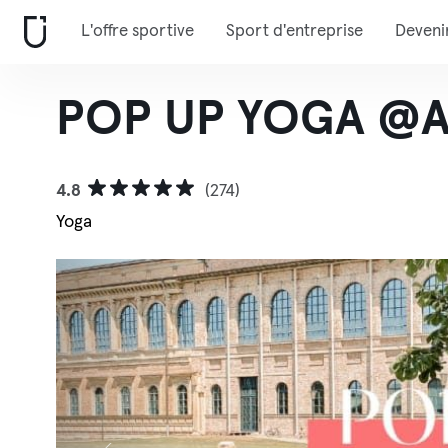
L'offre sportive
Sport d'entreprise
Deveni
POP UP YOGA @Al
4.8
(274)
Yoga