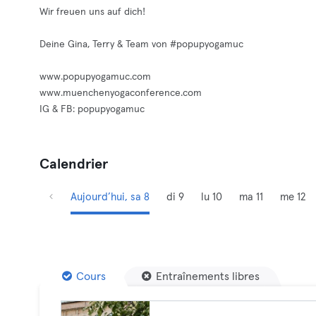
Wir freuen uns auf dich!
Deine Gina, Terry & Team von #popupyogamuc
www.popupyogamuc.com
www.muenchenyogaconference.com
IG & FB: popupyogamuc
Calendrier
Aujourd’hui, sa 8
di 9
lu 10
ma 11
me 12
Cours
Entraînements libres