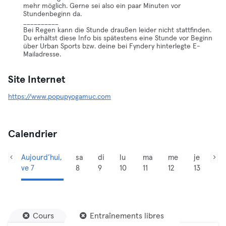
mehr möglich. Gerne sei also ein paar Minuten vor
Stundenbeginn da.
__________
Bei Regen kann die Stunde draußen leider nicht stattfinden.
Du erhältst diese Info bis spätestens eine Stunde vor Beginn
über Urban Sports bzw. deine bei Fyndery hinterlegte E-
Mailadresse.
Site Internet
https://www.popupyogamuc.com
Calendrier
Aujourd’hui,
sa
di
lu
ma
me
je
ve 7
8
9
10
11
12
13
Cours
Entraînements libres