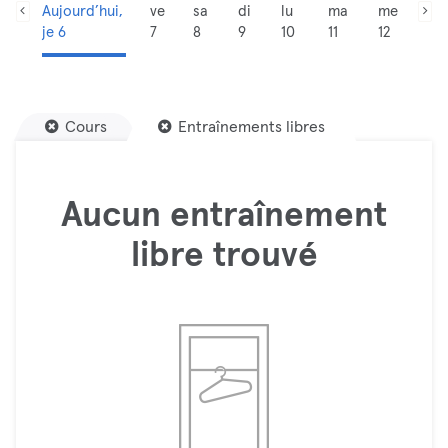
Aujourd’hui,
ve
sa
di
lu
ma
me
je 6
7
8
9
10
11
12
Cours
Entraînements libres
Aucun entraînement
libre trouvé