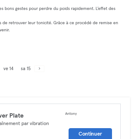
s bons gestes pour perdre du poids rapidement. L’effet des
de retrouver leur tonicité. Grâce à ce procédé de remise en
enir.
ve 14
sa 15
Antony
er Plate
aînement par vibration
Continuer