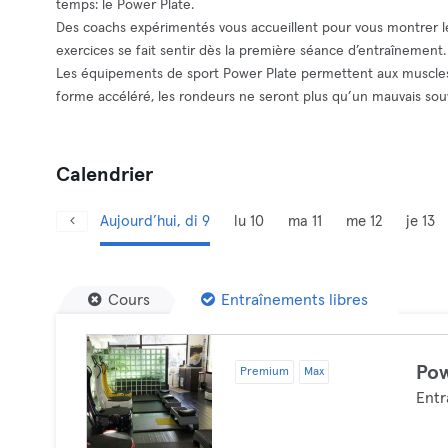
temps: le Power Plate.
Des coachs expérimentés vous accueillent pour vous montrer le
exercices se fait sentir dès la première séance d’entraînement.
Les équipements de sport Power Plate permettent aux muscles 
forme accéléré, les rondeurs ne seront plus qu’un mauvais souv
Calendrier
Aujourd’hui, di 9
lu 10
ma 11
me 12
je 13
Cours
Entraînements libres
Pow
Premium
Max
Entr