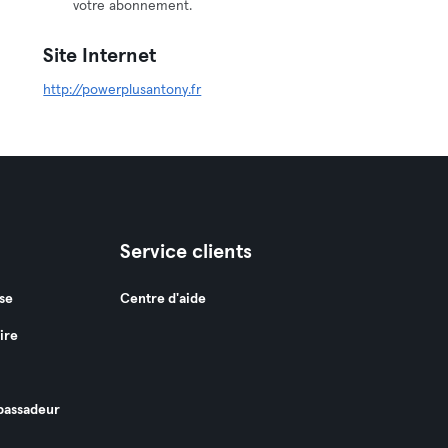
votre abonnement.
Site Internet
http://powerplusantony.fr
Service clients
se
Centre d'aide
ire
assadeur