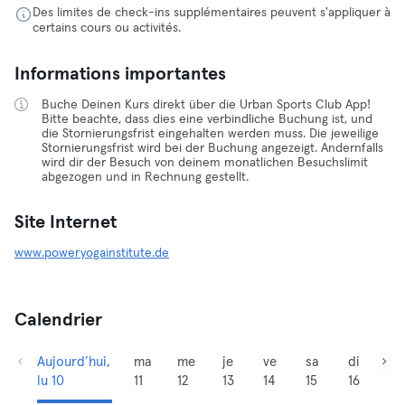
Des limites de check-ins supplémentaires peuvent s'appliquer à
certains cours ou activités.
Informations importantes
Buche Deinen Kurs direkt über die Urban Sports Club App!
Bitte beachte, dass dies eine verbindliche Buchung ist, und
die Stornierungsfrist eingehalten werden muss. Die jeweilige
Stornierungsfrist wird bei der Buchung angezeigt. Andernfalls
wird dir der Besuch von deinem monatlichen Besuchslimit
abgezogen und in Rechnung gestellt.
Site Internet
www.poweryogainstitute.de
Calendrier
Aujourd’hui,
ma
me
je
ve
sa
di
lu 10
11
12
13
14
15
16