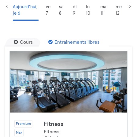
Aujourd’hui,
ve
sa
di
lu
ma
me
je 6
7
8
9
10
11
12
Cours
Entraînements libres
Fitness
Premium
Fitness
Max