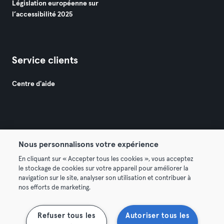
Législation européenne sur
l’accessibilité 2025
Service clients
Centre d'aide
Nous personnalisons votre expérience
© 2026 Urban Sports Group GmbH. All rights reserved.
En cliquant sur « Accepter tous les cookies », vous acceptez
Conditions générales
Politique de confidentialité
le stockage de cookies sur votre appareil pour améliorer la
navigation sur le site, analyser son utilisation et contribuer à
Mentions légales
Résilier les contrats ici
nos efforts de marketing.
Se rétracter ici
Refuser tous les
Autoriser tous les