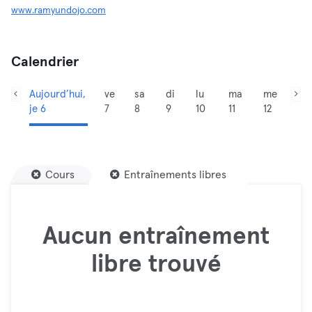
www.ramyundojo.com
Calendrier
Aujourd’hui,
ve
sa
di
lu
ma
me
je 6
7
8
9
10
11
12
Cours
Entraînements libres
Aucun entraînement
libre trouvé