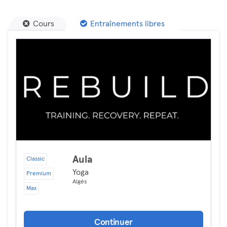
Cours
Entraînements libres
Aula
Classic
Yoga
Premium
Algés
Max
Continuer