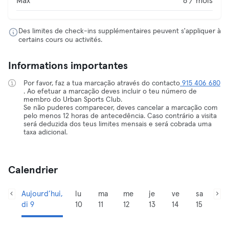
Max
8 / mois
Des limites de check-ins supplémentaires peuvent s'appliquer à
certains cours ou activités.
Informations importantes
Por favor, faz a tua marcação através do contacto
915 406 680
. Ao efetuar a marcação deves incluir o teu número de
membro do Urban Sports Club.
Se não puderes comparecer, deves cancelar a marcação com
pelo menos 12 horas de antecedência. Caso contrário a visita
será deduzida dos teus limites mensais e será cobrada uma
taxa adicional.
Calendrier
Aujourd’hui,
lu
ma
me
je
ve
sa
di 9
10
11
12
13
14
15