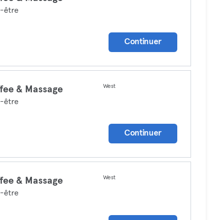
-être
Continuer
West
fee & Massage
-être
Continuer
West
fee & Massage
-être