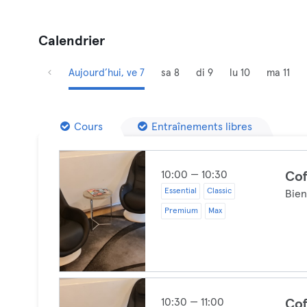
Calendrier
Aujourd’hui, ve 7
sa 8
di 9
lu 10
ma 11
Cours
Entraînements libres
10:00 — 10:30
Cof
Essential
Classic
Bien
Premium
Max
10:30 — 11:00
Cof