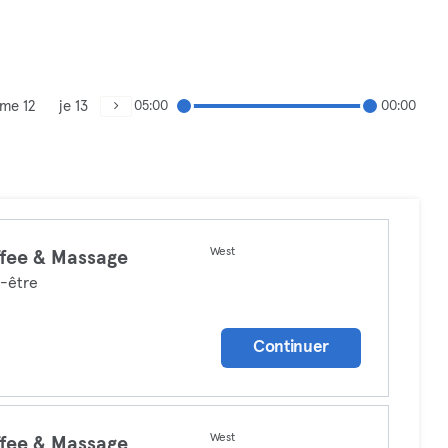
me 12
je 13
05:00
00:00
West
fee & Massage
-être
Continuer
West
fee & Massage