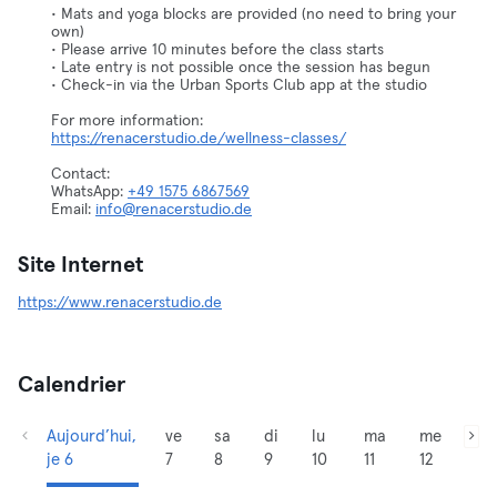
• Mats and yoga blocks are provided (no need to bring your
own)
• Please arrive 10 minutes before the class starts
• Late entry is not possible once the session has begun
• Check-in via the Urban Sports Club app at the studio
https://renacerstudio.de/wellness-classes/
Contact:
WhatsApp:
+49 1575 6867569
Email:
info@renacerstudio.de
Site Internet
https://www.renacerstudio.de
Calendrier
Aujourd’hui,
ve
sa
di
lu
ma
me
je 6
7
8
9
10
11
12