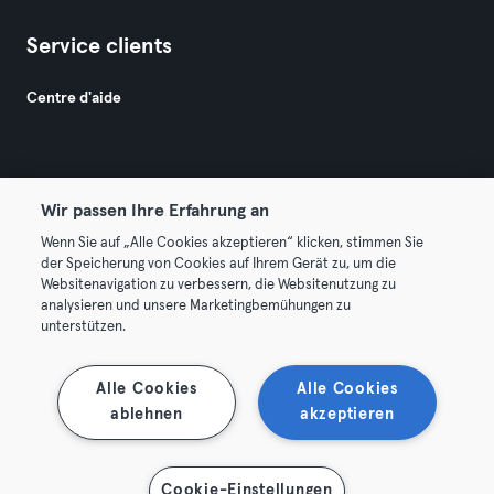
Service clients
Centre d'aide
Wir passen Ihre Erfahrung an
Wenn Sie auf „Alle Cookies akzeptieren“ klicken, stimmen Sie
© 2026 Urban Sports Group GmbH. All rights reserved.
der Speicherung von Cookies auf Ihrem Gerät zu, um die
Conditions générales
Politique de confidentialité
Websitenavigation zu verbessern, die Websitenutzung zu
analysieren und unsere Marketingbemühungen zu
Mentions légales
Résilier les contrats ici
unterstützen.
Se rétracter ici
Alle Cookies
Alle Cookies
ablehnen
akzeptieren
Cookie-Einstellungen