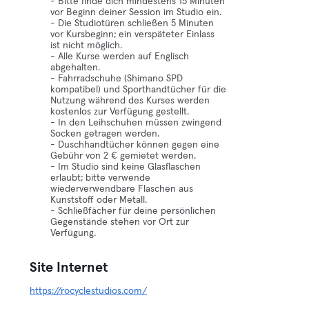
- Bitte finde dich mindestens 15 Minuten
vor Beginn deiner Session im Studio ein.
- Die Studiotüren schließen 5 Minuten
vor Kursbeginn; ein verspäteter Einlass
ist nicht möglich.
- Alle Kurse werden auf Englisch
abgehalten.
- Fahrradschuhe (Shimano SPD
kompatibel) und Sporthandtücher für die
Nutzung während des Kurses werden
kostenlos zur Verfügung gestellt.
- In den Leihschuhen müssen zwingend
Socken getragen werden.
- Duschhandtücher können gegen eine
Gebühr von 2 € gemietet werden.
- Im Studio sind keine Glasflaschen
erlaubt; bitte verwende
wiederverwendbare Flaschen aus
Kunststoff oder Metall.
- Schließfächer für deine persönlichen
Gegenstände stehen vor Ort zur
Verfügung.
Site Internet
https://rocyclestudios.com/