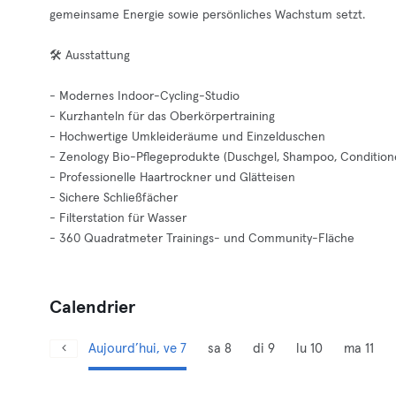
gemeinsame Energie sowie persönliches Wachstum setzt.
🛠️ Ausstattung
- Modernes Indoor-Cycling-Studio
- Kurzhanteln für das Oberkörpertraining
- Hochwertige Umkleideräume und Einzelduschen
- Zenology Bio-Pflegeprodukte (Duschgel, Shampoo, Condition
- Professionelle Haartrockner und Glätteisen
- Sichere Schließfächer
- Filterstation für Wasser
- 360 Quadratmeter Trainings- und Community-Fläche
Calendrier
Aujourd’hui, ve 7
sa 8
di 9
lu 10
ma 11