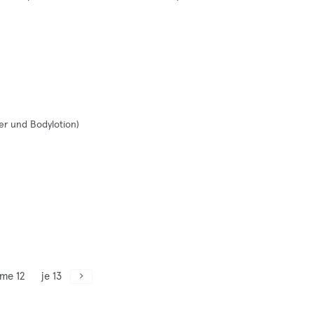
er und Bodylotion)
me 12
je 13