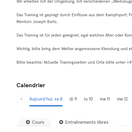
Wir arbeiten mit der Umgebung, mit verschiedenen „Werkzeuge
Das Training ist geprägt durch Einflüsse aus dem Kampfsport, 
Mentors Joseph Bartz.
Das Training ist für jeden geeignet, egal welches Alter oder Kond
Wichtig, bitte bring dem Wetter angemessene Kleindung und et
Bitte beachte: Aktuelle Trainingszeiten und Orte bitte unter +4
Calendrier
Aujourd’hui, sa 8
di 9
lu 10
ma 11
me 12
Cours
Entraînements libres