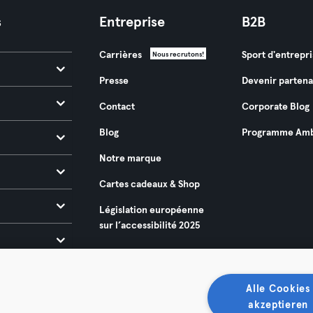
s
Entreprise
B2B
Carrières
Sport d'entrepri
Nous recrutons!
Presse
Devenir partena
Contact
Corporate Blog
Blog
Programme Amb
Notre marque
Cartes cadeaux & Shop
Législation européenne
sur l’accessibilité 2025
Alle Cookies
akzeptieren