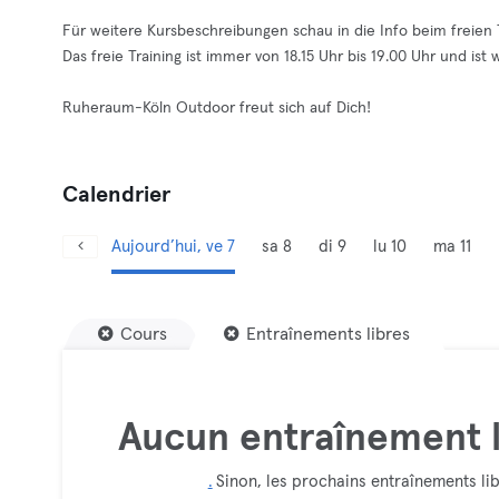
Für weitere Kursbeschreibungen schau in die Info beim freien T
Das freie Training ist immer von 18.15 Uhr bis 19.00 Uhr und ist
Ruheraum-Köln Outdoor freut sich auf Dich!
Calendrier
Aujourd’hui, ve 7
sa 8
di 9
lu 10
ma 11
Cours
Entraînements libres
Aucun entraînement l
.
Sinon, les prochains entraînements lib