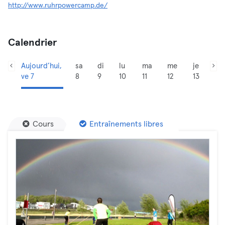
http://www.ruhrpowercamp.de/
Calendrier
Aujourd’hui,
sa
di
lu
ma
me
je
ve 7
8
9
10
11
12
13
Cours
Entraînements libres