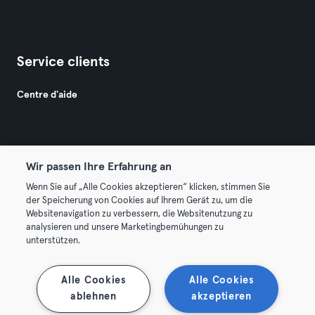
Service clients
Centre d'aide
Wir passen Ihre Erfahrung an
Wenn Sie auf „Alle Cookies akzeptieren“ klicken, stimmen Sie
© 2026 Urban Sports Group GmbH. All rights reserved.
der Speicherung von Cookies auf Ihrem Gerät zu, um die
Conditions générales
Politique de confidentialité
Websitenavigation zu verbessern, die Websitenutzung zu
analysieren und unsere Marketingbemühungen zu
Mentions légales
Résilier les contrats ici
unterstützen.
Se rétracter ici
Alle Cookies
Alle Cookies
ablehnen
akzeptieren