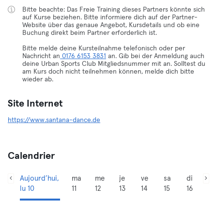
Bitte beachte: Das Freie Training dieses Partners könnte sich
auf Kurse beziehen. Bitte informiere dich auf der Partner-
Website über das genaue Angebot, Kursdetails und ob eine
Buchung direkt beim Partner erforderlich ist.
Bitte melde deine Kursteilnahme telefonisch oder per
Nachricht an
0176 6153 3831
an. Gib bei der Anmeldung auch
deine Urban Sports Club Mitgliedsnummer mit an. Solltest du
am Kurs doch nicht teilnehmen können, melde dich bitte
wieder ab.
Site Internet
https://www.santana-dance.de
Calendrier
Aujourd’hui,
ma
me
je
ve
sa
di
lu 10
11
12
13
14
15
16