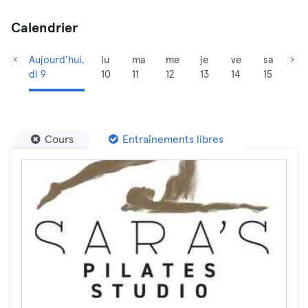
Calendrier
Aujourd’hui,
lu
ma
me
je
ve
sa
di 9
10
11
12
13
14
15
Cours
Entraînements libres