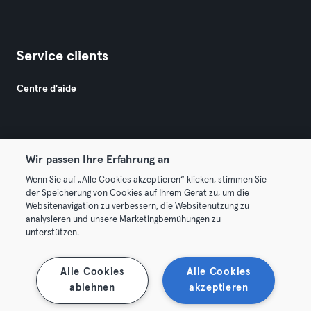
Service clients
Centre d'aide
Wir passen Ihre Erfahrung an
Wenn Sie auf „Alle Cookies akzeptieren“ klicken, stimmen Sie
© 2026 Urban Sports Group GmbH. All rights reserved.
der Speicherung von Cookies auf Ihrem Gerät zu, um die
Conditions générales
Politique de confidentialité
Websitenavigation zu verbessern, die Websitenutzung zu
analysieren und unsere Marketingbemühungen zu
Mentions légales
Résilier les contrats ici
unterstützen.
Se rétracter ici
Alle Cookies
Alle Cookies
ablehnen
akzeptieren