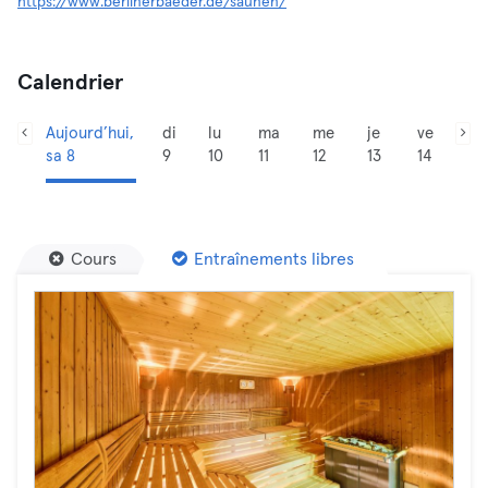
https://www.berlinerbaeder.de/saunen/
Calendrier
Aujourd’hui,
di
lu
ma
me
je
ve
sa 8
9
10
11
12
13
14
Cours
Entraînements libres