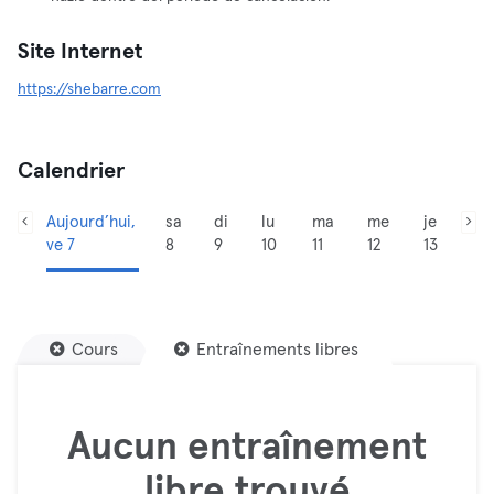
Site Internet
https://shebarre.com
Calendrier
Aujourd’hui,
sa
di
lu
ma
me
je
ve 7
8
9
10
11
12
13
Cours
Entraînements libres
Aucun entraînement
libre trouvé