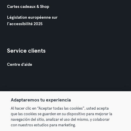
Cartes cadeaux & Shop
Législation européenne sur
l’accessibilité 2025
Service clients
Centre d'aide
Adaptaremos tu experiencia
© 2026 Urban Sports Group GmbH. All rights reserved.
Al hacer clic en “Aceptar todas las cookies”, usted acepta
Conditions générales
Politique de confidentialité
que las cookies se guarden en su dispositivo para mejorar la
navegación del sitio, analizar el uso del mismo, y colaborar
Mentions légales
Résilier les contrats ici
con nuestros estudios para marketing.