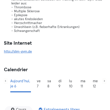
leider aus:
- Thrombose
- Multiple Sklerose
- Epilepsie
- akutes Krebsleiden
- Herzschrittmacher
- Unwohlsein (z.B. fieberhafte Erkrankungen)
- Schwangerschaft
Site Internet
http://slim-gym.de
Calendrier
Aujourd’hui,
ve
sa
di
lu
ma
me
je 6
7
8
9
10
11
12
Cours
Entraînements libres