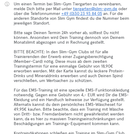
Um einen Termin bei Slim-Gym Tiergarten zu vereinbaren,
melde Dich bitte per Mail unter
tiergarten@slim-gym.de
oder
über die Telefonnummer
+49 (0)30 23 93 84 05
an. Für die
anderen Standorte von Slim Gym findest du die Nummer beim
jeweiligen Standort.
Bitte sage Deinen Termin 24h vorher ab, solltest Du nicht
können. Ansonsten wird Dein Training dennoch von Deinem
Monatslimit abgezogen und in Rechnung gestellt.
BITTE BEACHTE: In den Slim-Gym Clubs ist für alle
Trainierenden der Erwerb einer Zugangsberechtigung
(Member-Card) nötig. Diese muss ab dem zweiten
Trainingstermin für eine einmalige Gebühr von 18,90€
erworben werden. Mit der Karte kannst du leckere Protein-
Drinks und Mineraldrinks erwerben und auch Deinen Spind
verschließen, um Wertsachen zu schützen.
Für das EMS-Training ist eine spezielle EMS-Funktionskleidung
notwendig. Gegen eine Gebühr von 4,- EUR wird Dir die EMS-
Kleidung und ein Handtuch leihweise zur Verfügung gestellt.
Alternativ kannst du dein persönliches EMS-Wäscheset für
49,95€ kaufen. Bitte beachte, dass ein Training mit Wäsche
von Dritt- bzw. Fremdanbietern nicht gewährleistet werden
kann, da es hier zu massiven Trainingseinschränkungen und
Beschädigungen am Trainings-Equipment kommen kann.
Kontraindikationen schließen ein Training im Slim-Gym Club