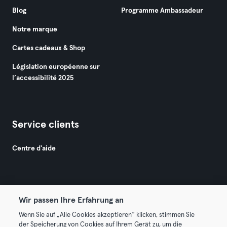
Blog
Programme Ambassadeur
Notre marque
Cartes cadeaux & Shop
Législation européenne sur
l’accessibilité 2025
Service clients
Centre d'aide
Wir passen Ihre Erfahrung an
Wenn Sie auf „Alle Cookies akzeptieren“ klicken, stimmen Sie
© 2026 Urban Sports Group GmbH. All rights reserved.
der Speicherung von Cookies auf Ihrem Gerät zu, um die