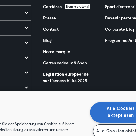
Carrières
Sport d'entrepri
Nous recrutons!
Presse
Devenir partena
Contact
Corporate Blog
Blog
Programme Amb
Notre marque
Cartes cadeaux & Shop
Législation européenne
sur l’accessibilité 2025
Alle Cookies
akzeptieren
n Sie der Speicherung von Cookies auf Ihrem
ebsitenutzung zu analysieren und unsere
Alle Cookies abl
énérales
Politique de confidentialité
Mentions légales