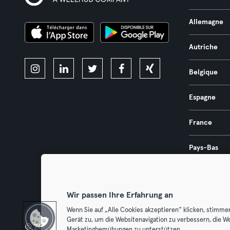
Allemagne
Autriche
Belgique
Espagne
France
Pays-Bas
Portugal
Wir passen Ihre Erfahrung an
Wenn Sie auf „Alle Cookies akzeptieren“ klicken, stimme
Gerät zu, um die Websitenavigation zu verbessern, die W
© 2026 Urban Sports Group GmbH. All rights reserved.
Conditions g
Marketingbemühungen zu unterstützen.