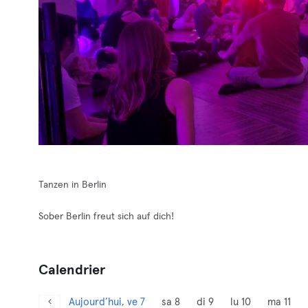
Tanzen in Berlin
Sober Berlin freut sich auf dich!
Calendrier
Aujourd’hui, ve 7
sa 8
di 9
lu 10
ma 11