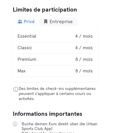
Limites de participation
Privé
Entreprise
Essential
4 / mois
Classic
4 / mois
Premium
8 / mois
Max
8 / mois
Des limites de check-ins supplémentaires
peuvent s'appliquer à certains cours ou
activités.
Informations importantes
Buche deinen Kurs direkt über die Urban
Sports Club App!