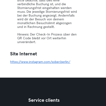
Bitte beachte, dass dies eine
verbindliche Buchung ist, und die
Stornierungsfrist eingehalten werden
muss. Die jeweilige Stornierungsfrist wird
bei der Buchung angezeigt. Andernfalls
wird dir der Besuch von deinem
monatlichen Besuchslimit abgezogen
und in Rechnung gestellt.
Hinweis: Der Check-In Prozess über den
QR Code bleibt vor Ort weiterhin
unverändert.
Site Internet
https://www.instagram.com/sober.berlin/
Service clients