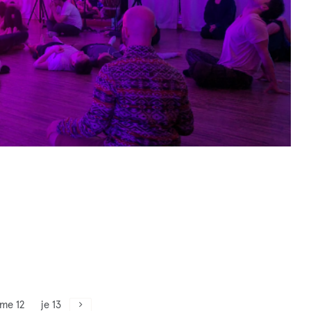
me 12
je 13