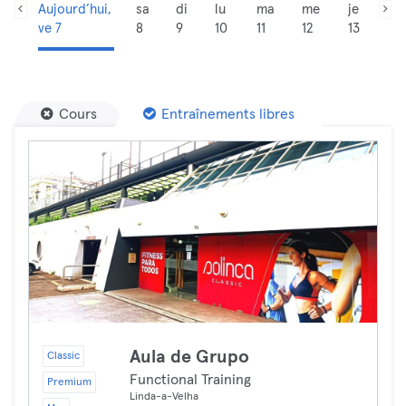
Aujourd’hui,
sa
di
lu
ma
me
je
ve 7
8
9
10
11
12
13
Cours
Entraînements libres
Aula de Grupo
Classic
Functional Training
Premium
Linda-a-Velha