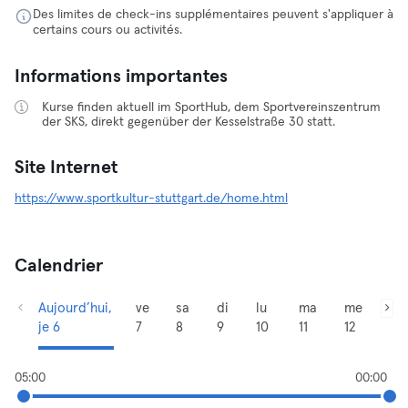
Des limites de check-ins supplémentaires peuvent s'appliquer à
certains cours ou activités.
Informations importantes
Kurse finden aktuell im SportHub, dem Sportvereinszentrum
der SKS, direkt gegenüber der Kesselstraße 30 statt.
Site Internet
https://www.sportkultur-stuttgart.de/home.html
Calendrier
Aujourd’hui,
ve
sa
di
lu
ma
me
je 6
7
8
9
10
11
12
05:00
00:00