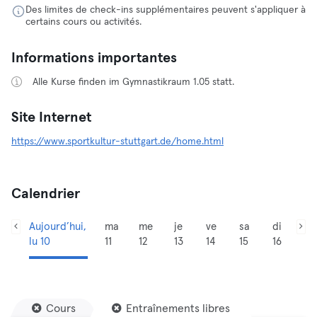
Des limites de check-ins supplémentaires peuvent s'appliquer à
certains cours ou activités.
Informations importantes
Alle Kurse finden im Gymnastikraum 1.05 statt.
Site Internet
https://www.sportkultur-stuttgart.de/home.html
Calendrier
Aujourd’hui,
ma
me
je
ve
sa
di
lu 10
11
12
13
14
15
16
Cours
Entraînements libres