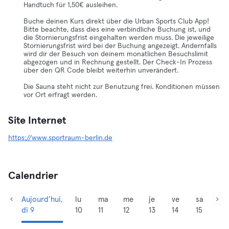
Handtuch für 1,50€ ausleihen.
Buche deinen Kurs direkt über die Urban Sports Club App!
Bitte beachte, dass dies eine verbindliche Buchung ist, und
die Stornierungsfrist eingehalten werden muss. Die jeweilige
Stornierungsfrist wird bei der Buchung angezeigt. Andernfalls
wird dir der Besuch von deinem monatlichen Besuchslimit
abgezogen und in Rechnung gestellt. Der Check-In Prozess
über den QR Code bleibt weiterhin unverändert.
Die Sauna steht nicht zur Benutzung frei. Konditionen müssen
vor Ort erfragt werden.
Site Internet
https://www.sportraum-berlin.de
Calendrier
Aujourd’hui,
lu
ma
me
je
ve
sa
di 9
10
11
12
13
14
15