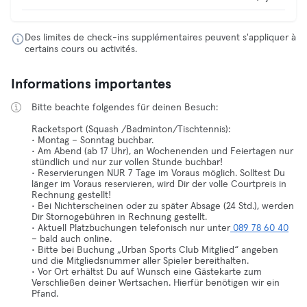
Des limites de check-ins supplémentaires peuvent s'appliquer à
certains cours ou activités.
Informations importantes
Bitte beachte folgendes für deinen Besuch:
Racketsport (Squash /Badminton/Tischtennis):
• Montag – Sonntag buchbar.
• Am Abend (ab 17 Uhr), an Wochenenden und Feiertagen nur
stündlich und nur zur vollen Stunde buchbar!
• Reservierungen NUR 7 Tage im Voraus möglich. Solltest Du
länger im Voraus reservieren, wird Dir der volle Courtpreis in
Rechnung gestellt!
• Bei Nichterscheinen oder zu später Absage (24 Std.), werden
Dir Stornogebühren in Rechnung gestellt.
• Aktuell Platzbuchungen telefonisch nur unter
089 78 60 40
– bald auch online.
• Bitte bei Buchung „Urban Sports Club Mitglied“ angeben
und die Mitgliedsnummer aller Spieler bereithalten.
• Vor Ort erhältst Du auf Wunsch eine Gästekarte zum
Verschließen deiner Wertsachen. Hierfür benötigen wir ein
Pfand.