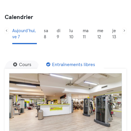
Calendrier
Aujourd’hui,
sa
di
lu
ma
me
je
ve 7
8
9
10
11
12
13
Cours
Entraînements libres