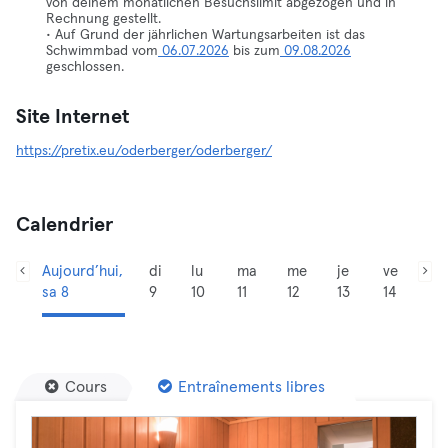
von deinem monatlichen Besuchslimit abgezogen und in
Rechnung gestellt.
• Auf Grund der jährlichen Wartungsarbeiten ist das
Schwimmbad vom
06.07.2026
bis zum
09.08.2026
geschlossen.
Site Internet
https://pretix.eu/oderberger/oderberger/
Calendrier
Aujourd’hui,
di
lu
ma
me
je
ve
sa 8
9
10
11
12
13
14
Cours
Entraînements libres