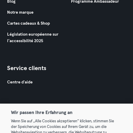
Blog
Programme Ambassadeur
Notre marque
Cartes cadeaux & Shop
Législation européenne sur
l’accessibilité 2025
Service clients
Centre d'aide
Wir passen Ihre Erfahrung an
Wenn Sie auf „Alle Cookies akzeptieren“ klicken, stimmen Sie
© 2026 Urban Sports Group GmbH. All rights reserved.
der Speicherung von Cookies auf Ihrem Gerät zu, um die
Conditions générales
Politique de confidentialité
Websitenavigation zu verbessern, die Websitenutzung zu