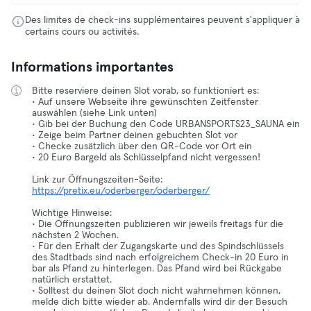
Des limites de check-ins supplémentaires peuvent s'appliquer à
certains cours ou activités.
Informations importantes
Bitte reserviere deinen Slot vorab, so funktioniert es:
• Auf unsere Webseite ihre gewünschten Zeitfenster
auswählen (siehe Link unten)
• Gib bei der Buchung den Code URBANSPORTS23_SAUNA ein
• Zeige beim Partner deinen gebuchten Slot vor
• Checke zusätzlich über den QR-Code vor Ort ein
• 20 Euro Bargeld als Schlüsselpfand nicht vergessen!
Link zur Öffnungszeiten-Seite:
https://pretix.eu/oderberger/oderberger/
Wichtige Hinweise:
• Die Öffnungszeiten publizieren wir jeweils freitags für die
nächsten 2 Wochen.
• Für den Erhalt der Zugangskarte und des Spindschlüssels
des Stadtbads sind nach erfolgreichem Check-in 20 Euro in
bar als Pfand zu hinterlegen. Das Pfand wird bei Rückgabe
natürlich erstattet.
• Solltest du deinen Slot doch nicht wahrnehmen können,
melde dich bitte wieder ab. Andernfalls wird dir der Besuch