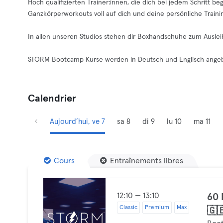
Hoch qualifizierten Trainer:innen, die dich bei jedem Schritt be
Ganzkörperworkouts voll auf dich und deine persönliche Traini
In allen unseren Studios stehen dir Boxhandschuhe zum Auslei
STORM Bootcamp Kurse werden in Deutsch und Englisch ange
Calendrier
Aujourd’hui, ve 7
sa 8
di 9
lu 10
ma 11
Cours
Entraînements libres
12:10 — 13:10
60
Classic
Premium
Max
🇬