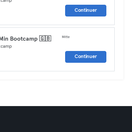
tcamp
Continuer
Mitte
Min Bootcamp 🇬🇧
tcamp
Continuer