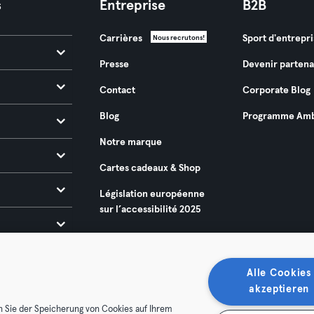
s
Entreprise
B2B
Carrières
Sport d'entrepri
Nous recrutons!
Presse
Devenir partena
Contact
Corporate Blog
Blog
Programme Amb
Notre marque
Cartes cadeaux & Shop
Législation européenne
sur l’accessibilité 2025
Alle Cookies
akzeptieren
n Sie der Speicherung von Cookies auf Ihrem