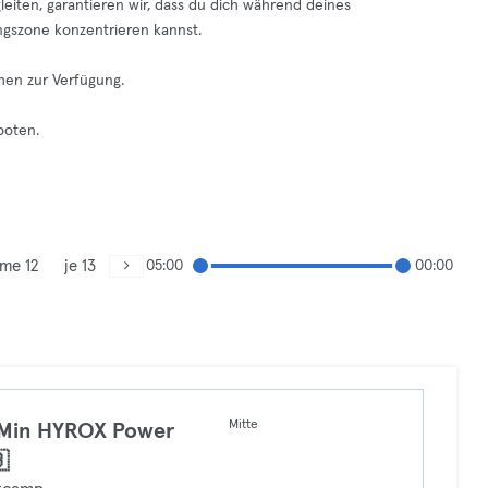
gleiten, garantieren wir, dass du dich während deines
ngszone konzentrieren kannst.
hen zur Verfügung.
boten.
me 12
je 13
05:00
00:00
Mitte
 Min HYROX Power
